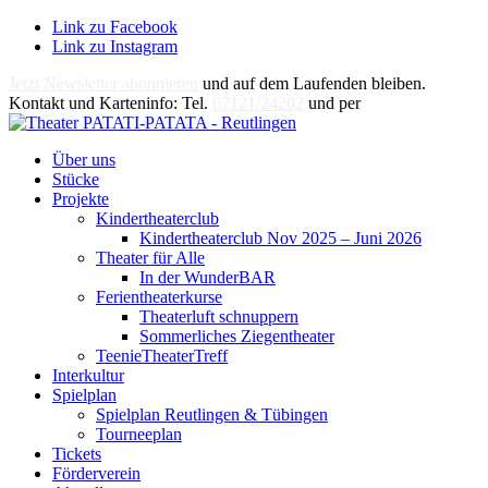
Link zu Facebook
Link zu Instagram
Jetzt Newsletter abonnieren
und auf dem Laufenden bleiben.
Kontakt und Karteninfo: Tel.
07121/24202
und per
E-Mail
Über uns
Stücke
Projekte
Kindertheaterclub
Kindertheaterclub Nov 2025 – Juni 2026
Theater für Alle
In der WunderBAR
Ferientheaterkurse
Theaterluft schnuppern
Sommerliches Ziegentheater
TeenieTheaterTreff
Interkultur
Spielplan
Spielplan Reutlingen & Tübingen
Tourneeplan
Tickets
Förderverein