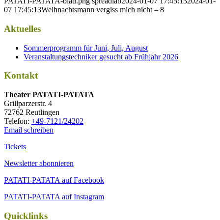
PATATI-PATATA-blau.png
spreadlab
2024-01-07 17:45:13
2024-01-
07 17:45:13
Weihnachtsmann vergiss mich nicht – 8
Aktuelles
Sommerprogramm für Juni, Juli, August
Veranstaltungstechniker gesucht ab Frühjahr 2026
Kontakt
Thea­ter PATATI-PATATA
Grill­par­zer­str. 4
72762 Reutlingen
Tele­fon:
+49-7121/24202
Email schreiben
Tickets
Newsletter abonnieren
PATATI-PATATA auf Facebook
PATATI-PATATA auf Instagram
Quicklinks