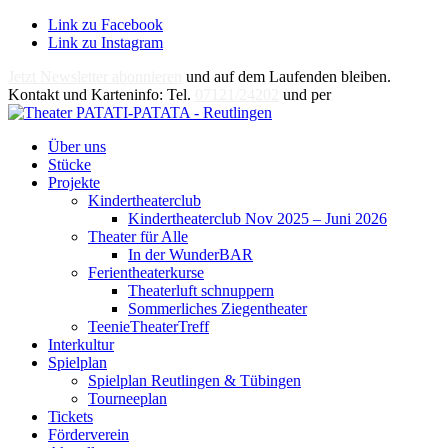
Link zu Facebook
Link zu Instagram
Jetzt Newsletter abonnieren
und auf dem Laufenden bleiben.
Kontakt und Karteninfo: Tel.
07121/24202
und per
E-Mail
Über uns
Stücke
Projekte
Kindertheaterclub
Kindertheaterclub Nov 2025 – Juni 2026
Theater für Alle
In der WunderBAR
Ferientheaterkurse
Theaterluft schnuppern
Sommerliches Ziegentheater
TeenieTheaterTreff
Interkultur
Spielplan
Spielplan Reutlingen & Tübingen
Tourneeplan
Tickets
Förderverein