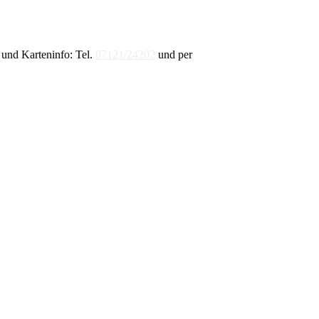
und Karteninfo: Tel.
07121/24202
und per
E-Mail