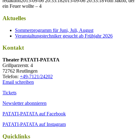
redaktion
2015-09-06 20:33:18
2015-09-06 20:33:18
Vom Jakob, der
ein Feuer wollte – 4
Aktuelles
Sommerprogramm für Juni, Juli, August
Veranstaltungstechniker gesucht ab Frühjahr 2026
Kontakt
Thea­ter PATATI-PATATA
Grill­par­zer­str. 4
72762 Reutlingen
Tele­fon:
+49-7121/24202
Email schreiben
Tickets
Newsletter abonnieren
PATATI-PATATA auf Facebook
PATATI-PATATA auf Instagram
Quicklinks