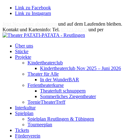
Link zu Facebook
Link zu Instagram
Jetzt Newsletter abonnieren
und auf dem Laufenden bleiben.
Kontakt und Karteninfo: Tel.
07121/24202
und per
E-Mail
Über uns
Stücke
Projekte
Kindertheaterclub
Kindertheaterclub Nov 2025 – Juni 2026
Theater für Alle
In der WunderBAR
Ferientheaterkurse
Theaterluft schnuppern
Sommerliches Ziegentheater
TeenieTheaterTreff
Interkultur
Spielplan
Spielplan Reutlingen & Tübingen
Tourneeplan
Tickets
Förderverein