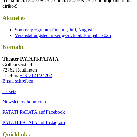
redaktion
2016-09-08 23:25:56
2016-09-08 23:25:56
projektbericht-
afrika-9
Aktuelles
Sommerprogramm für Juni, Juli, August
Veranstaltungstechniker gesucht ab Frühjahr 2026
Kontakt
Thea­ter PATATI-PATATA
Grill­par­zer­str. 4
72762 Reutlingen
Tele­fon:
+49-7121/24202
Email schreiben
Tickets
Newsletter abonnieren
PATATI-PATATA auf Facebook
PATATI-PATATA auf Instagram
Quicklinks