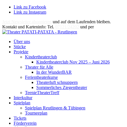
Link zu Facebook
Link zu Instagram
Jetzt Newsletter abonnieren
und auf dem Laufenden bleiben.
Kontakt und Karteninfo: Tel.
07121/24202
und per
E-Mail
Über uns
Stücke
Projekte
Kindertheaterclub
Kindertheaterclub Nov 2025 – Juni 2026
Theater für Alle
In der WunderBAR
Ferientheaterkurse
Theaterluft schnuppern
Sommerliches Ziegentheater
TeenieTheaterTreff
Interkultur
Spielplan
Spielplan Reutlingen & Tübingen
Tourneeplan
Tickets
Förderverein