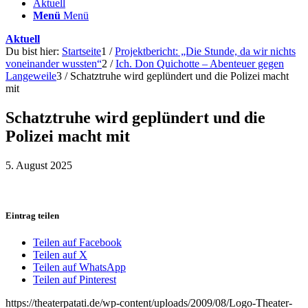
Aktuell
Menü
Menü
Aktuell
Du bist hier:
Startseite
1
/
Projektbericht: „Die Stunde, da wir nichts
voneinander wussten“
2
/
Ich. Don Quichotte – Abenteuer gegen
Langeweile
3
/
Schatztruhe wird geplündert und die Polizei macht
mit
Schatztruhe wird geplündert und die
Polizei macht mit
5. August 2025
Eintrag teilen
Teilen auf Facebook
Teilen auf X
Teilen auf WhatsApp
Teilen auf Pinterest
https://theaterpatati.de/wp-content/uploads/2009/08/Logo-Theater-