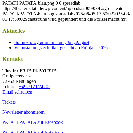
PATATI-PATATA-blau.png
0
0
spreadlab
https://theaterpatati.de/wp-content/uploads/2009/08/Logo-Theater-
PATATI-PATATA-blau.png
spreadlab
2025-08-05 17:50:02
2025-08-
05 17:50:02
Schatztruhe wird geplündert und die Polizei macht mit
Aktuelles
Sommerprogramm für Juni, Juli, August
Veranstaltungstechniker gesucht ab Frühjahr 2026
Kontakt
Thea­ter PATATI-PATATA
Grill­par­zer­str. 4
72762 Reutlingen
Tele­fon:
+49-7121/24202
Email schreiben
Tickets
Newsletter abonnieren
PATATI-PATATA auf Facebook
PATATI-PATATA auf Instagram