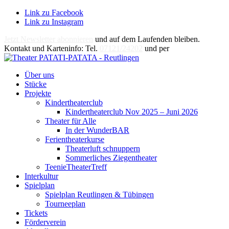
Link zu Facebook
Link zu Instagram
Jetzt Newsletter abonnieren
und auf dem Laufenden bleiben.
Kontakt und Karteninfo: Tel.
07121/24202
und per
E-Mail
Über uns
Stücke
Projekte
Kindertheaterclub
Kindertheaterclub Nov 2025 – Juni 2026
Theater für Alle
In der WunderBAR
Ferientheaterkurse
Theaterluft schnuppern
Sommerliches Ziegentheater
TeenieTheaterTreff
Interkultur
Spielplan
Spielplan Reutlingen & Tübingen
Tourneeplan
Tickets
Förderverein