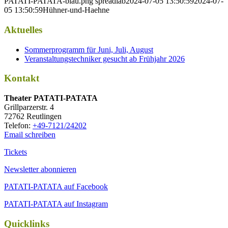
PATATI-PATATA-blau.png
spreadlab
2024-07-05 13:50:59
2024-07-
05 13:50:59
Hühner-und-Haehne
Aktuelles
Sommerprogramm für Juni, Juli, August
Veranstaltungstechniker gesucht ab Frühjahr 2026
Kontakt
Thea­ter PATATI-PATATA
Grill­par­zer­str. 4
72762 Reutlingen
Tele­fon:
+49-7121/24202
Email schreiben
Tickets
Newsletter abonnieren
PATATI-PATATA auf Facebook
PATATI-PATATA auf Instagram
Quicklinks