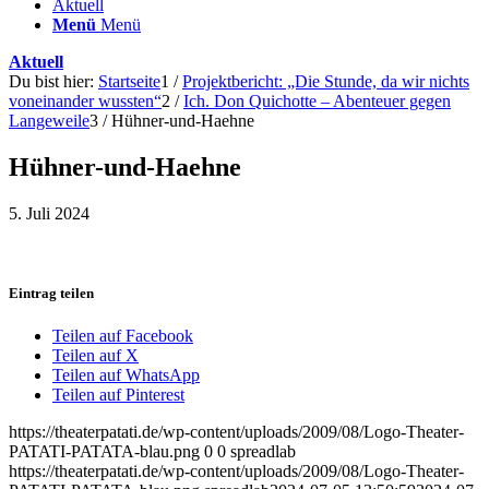
Aktuell
Menü
Menü
Aktuell
Du bist hier:
Startseite
1
/
Projektbericht: „Die Stunde, da wir nichts
voneinander wussten“
2
/
Ich. Don Quichotte – Abenteuer gegen
Langeweile
3
/
Hühner-und-Haehne
Hühner-und-Haehne
5. Juli 2024
Eintrag teilen
Teilen auf Facebook
Teilen auf X
Teilen auf WhatsApp
Teilen auf Pinterest
https://theaterpatati.de/wp-content/uploads/2009/08/Logo-Theater-
PATATI-PATATA-blau.png
0
0
spreadlab
https://theaterpatati.de/wp-content/uploads/2009/08/Logo-Theater-