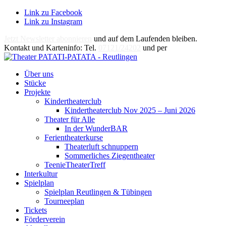
Link zu Facebook
Link zu Instagram
Jetzt Newsletter abonnieren
und auf dem Laufenden bleiben.
Kontakt und Karteninfo: Tel.
07121/24202
und per
E-Mail
Über uns
Stücke
Projekte
Kindertheaterclub
Kindertheaterclub Nov 2025 – Juni 2026
Theater für Alle
In der WunderBAR
Ferientheaterkurse
Theaterluft schnuppern
Sommerliches Ziegentheater
TeenieTheaterTreff
Interkultur
Spielplan
Spielplan Reutlingen & Tübingen
Tourneeplan
Tickets
Förderverein