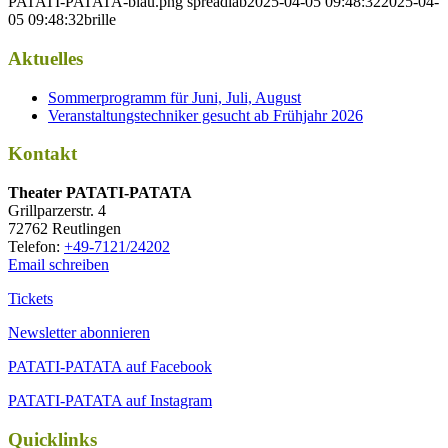
PATATI-PATATA-blau.png
spreadlab
2025-04-05 09:48:32
2025-04-
05 09:48:32
brille
Aktuelles
Sommerprogramm für Juni, Juli, August
Veranstaltungstechniker gesucht ab Frühjahr 2026
Kontakt
Thea­ter PATATI-PATATA
Grill­par­zer­str. 4
72762 Reutlingen
Tele­fon:
+49-7121/24202
Email schreiben
Tickets
Newsletter abonnieren
PATATI-PATATA auf Facebook
PATATI-PATATA auf Instagram
Quicklinks