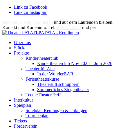
Link zu Facebook
Link zu Instagram
Jetzt Newsletter abonnieren
und auf dem Laufenden bleiben.
Kontakt und Karteninfo: Tel.
07121/24202
und per
E-Mail
Über uns
Stücke
Projekte
Kindertheaterclub
Kindertheaterclub Nov 2025 – Juni 2026
Theater für Alle
In der WunderBAR
Ferientheaterkurse
Theaterluft schnuppern
Sommerliches Ziegentheater
TeenieTheaterTreff
Interkultur
Spielplan
Spielplan Reutlingen & Tübingen
Tourneeplan
Tickets
Förderverein