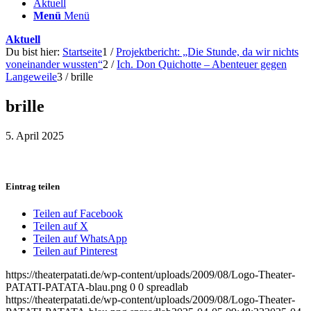
Aktuell
Menü
Menü
Aktuell
Du bist hier:
Startseite
1
/
Projektbericht: „Die Stunde, da wir nichts
voneinander wussten“
2
/
Ich. Don Quichotte – Abenteuer gegen
Langeweile
3
/
brille
brille
5. April 2025
Eintrag teilen
Teilen auf Facebook
Teilen auf X
Teilen auf WhatsApp
Teilen auf Pinterest
https://theaterpatati.de/wp-content/uploads/2009/08/Logo-Theater-
PATATI-PATATA-blau.png
0
0
spreadlab
https://theaterpatati.de/wp-content/uploads/2009/08/Logo-Theater-