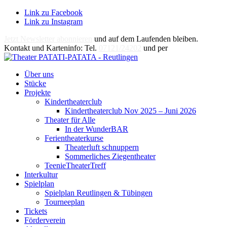
Link zu Facebook
Link zu Instagram
Jetzt Newsletter abonnieren
und auf dem Laufenden bleiben.
Kontakt und Karteninfo: Tel.
07121/24202
und per
E-Mail
Über uns
Stücke
Projekte
Kindertheaterclub
Kindertheaterclub Nov 2025 – Juni 2026
Theater für Alle
In der WunderBAR
Ferientheaterkurse
Theaterluft schnuppern
Sommerliches Ziegentheater
TeenieTheaterTreff
Interkultur
Spielplan
Spielplan Reutlingen & Tübingen
Tourneeplan
Tickets
Förderverein