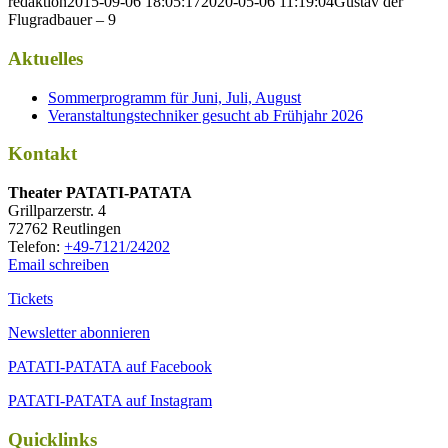
redaktion
2015-09-06 18:05:17
2020-05-06 11:19:04
Gustav der
Flugradbauer – 9
Aktuelles
Sommerprogramm für Juni, Juli, August
Veranstaltungstechniker gesucht ab Frühjahr 2026
Kontakt
Thea­ter PATATI-PATATA
Grill­par­zer­str. 4
72762 Reutlingen
Tele­fon:
+49-7121/24202
Email schreiben
Tickets
Newsletter abonnieren
PATATI-PATATA auf Facebook
PATATI-PATATA auf Instagram
Quicklinks