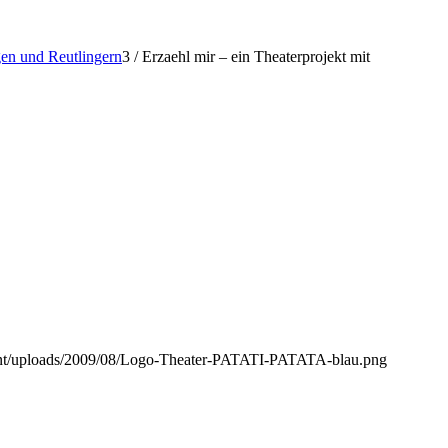
gen und Reutlingern
3
/
Erzaehl mir – ein Theaterprojekt mit
ntent/uploads/2009/08/Logo-Theater-PATATI-PATATA-blau.png