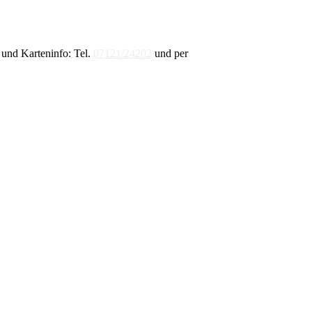
und Karteninfo: Tel.
07121/24202
und per
E-Mail