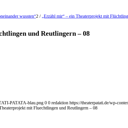
voneinander wussten“
2
/
„Erzähl mir“ – ein Theaterprojekt mit Flüchtlin
chtlingen und Reutlingern – 08
-PATATI-PATATA-blau.png
0
0
redaktion
https://theaterpatati.de/wp-co
 Theaterprojekt mit Fluechtlingen und Reutlingern – 08