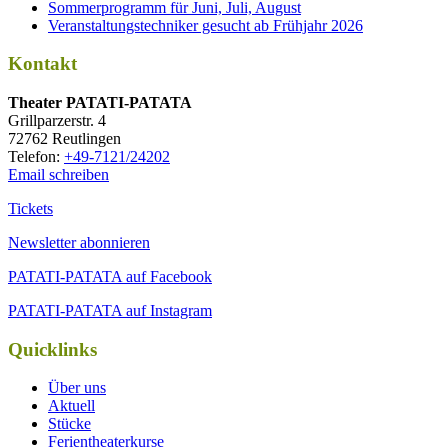
Sommerprogramm für Juni, Juli, August
Veranstaltungstechniker gesucht ab Frühjahr 2026
Kontakt
Thea­ter PATATI-PATATA
Grill­par­zer­str. 4
72762 Reutlingen
Tele­fon:
+49-7121/24202
Email schreiben
Tickets
Newsletter abonnieren
PATATI-PATATA auf Facebook
PATATI-PATATA auf Instagram
Quicklinks
Über uns
Aktuell
Stücke
Ferientheaterkurse