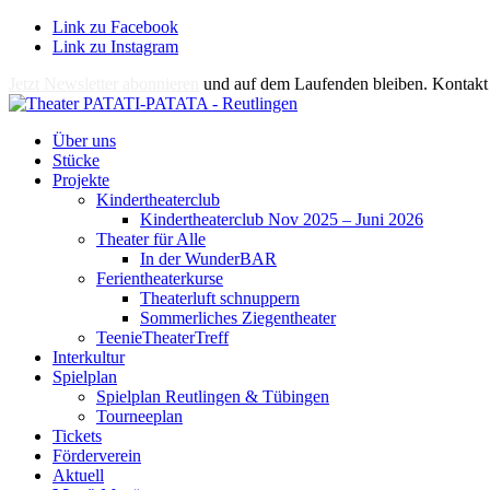
Link zu Facebook
Link zu Instagram
Jetzt Newsletter abonnieren
und auf dem Laufenden bleiben. Kontakt 
Über uns
Stücke
Projekte
Kindertheaterclub
Kindertheaterclub Nov 2025 – Juni 2026
Theater für Alle
In der WunderBAR
Ferientheaterkurse
Theaterluft schnuppern
Sommerliches Ziegentheater
TeenieTheaterTreff
Interkultur
Spielplan
Spielplan Reutlingen & Tübingen
Tourneeplan
Tickets
Förderverein
Aktuell