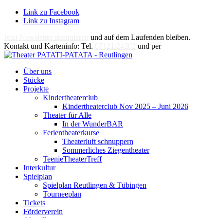
Link zu Facebook
Link zu Instagram
Jetzt Newsletter abonnieren
und auf dem Laufenden bleiben.
Kontakt und Karteninfo: Tel.
07121/24202
und per
E-Mail
Über uns
Stücke
Projekte
Kindertheaterclub
Kindertheaterclub Nov 2025 – Juni 2026
Theater für Alle
In der WunderBAR
Ferientheaterkurse
Theaterluft schnuppern
Sommerliches Ziegentheater
TeenieTheaterTreff
Interkultur
Spielplan
Spielplan Reutlingen & Tübingen
Tourneeplan
Tickets
Förderverein