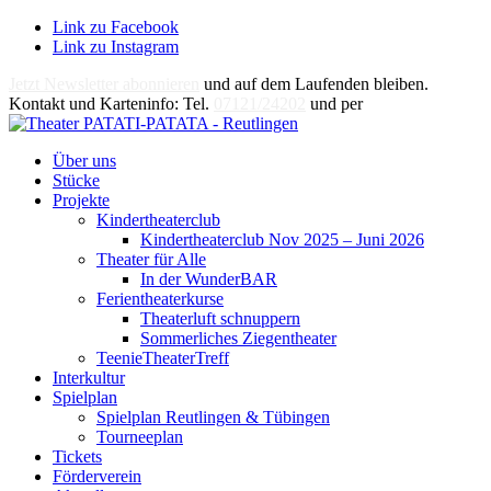
Link zu Facebook
Link zu Instagram
Jetzt Newsletter abonnieren
und auf dem Laufenden bleiben.
Kontakt und Karteninfo: Tel.
07121/24202
und per
E-Mail
Über uns
Stücke
Projekte
Kindertheaterclub
Kindertheaterclub Nov 2025 – Juni 2026
Theater für Alle
In der WunderBAR
Ferientheaterkurse
Theaterluft schnuppern
Sommerliches Ziegentheater
TeenieTheaterTreff
Interkultur
Spielplan
Spielplan Reutlingen & Tübingen
Tourneeplan
Tickets
Förderverein