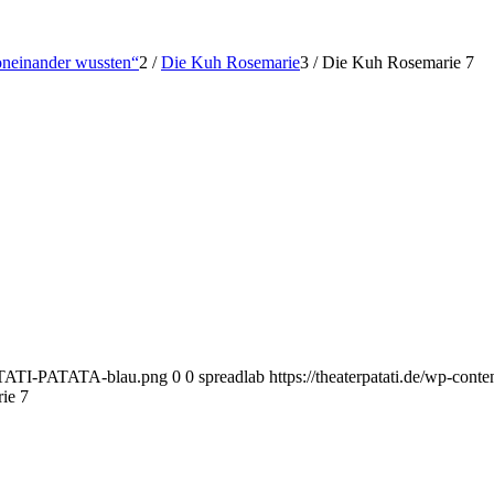
voneinander wussten“
2
/
Die Kuh Rosemarie
3
/
Die Kuh Rosemarie 7
-PATATI-PATATA-blau.png
0
0
spreadlab
https://theaterpatati.de/wp-c
ie 7