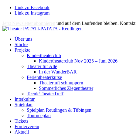
Link zu Facebook
Link zu Instagram
Jetzt Newsletter abonnieren
und auf dem Laufenden bleiben. Kontakt 
Über uns
Stücke
Projekte
Kindertheaterclub
Kindertheaterclub Nov 2025 – Juni 2026
Theater für Alle
In der WunderBAR
Ferientheaterkurse
Theaterluft schnuppern
Sommerliches Ziegentheater
TeenieTheaterTreff
Interkultur
Spielplan
Spielplan Reutlingen & Tübingen
Tourneeplan
Tickets
Förderverein
Aktuell