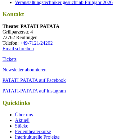
Veranstaltungstechniker gesucht ab Frühjahr 2026
Kontakt
Thea­ter PATATI-PATATA
Grill­par­zer­str. 4
72762 Reutlingen
Tele­fon:
+49-7121/24202
Email schreiben
Tickets
Newsletter abonnieren
PATATI-PATATA auf Facebook
PATATI-PATATA auf Instagram
Quicklinks
Über uns
Aktuell
Stücke
Ferientheaterkurse
Interkulturelle Projekte