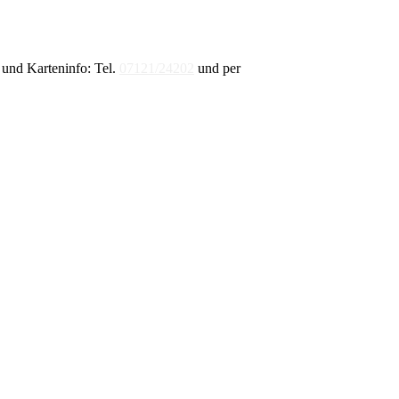
und Karteninfo: Tel.
07121/24202
und per
E-Mail