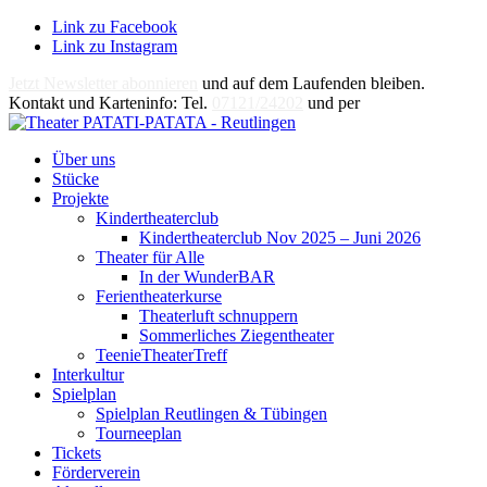
Link zu Facebook
Link zu Instagram
Jetzt Newsletter abonnieren
und auf dem Laufenden bleiben.
Kontakt und Karteninfo: Tel.
07121/24202
und per
E-Mail
Über uns
Stücke
Projekte
Kindertheaterclub
Kindertheaterclub Nov 2025 – Juni 2026
Theater für Alle
In der WunderBAR
Ferientheaterkurse
Theaterluft schnuppern
Sommerliches Ziegentheater
TeenieTheaterTreff
Interkultur
Spielplan
Spielplan Reutlingen & Tübingen
Tourneeplan
Tickets
Förderverein