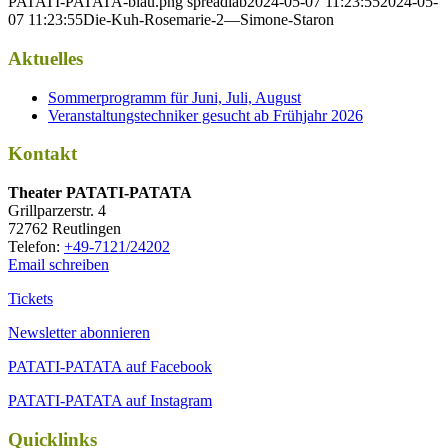
PATATI-PATATA-blau.png
spreadlab
2024-05-07 11:23:55
2024-05-
07 11:23:55
Die-Kuh-Rosemarie-2—Simone-Staron
Aktuelles
Sommerprogramm für Juni, Juli, August
Veranstaltungstechniker gesucht ab Frühjahr 2026
Kontakt
Thea­ter PATATI-PATATA
Grill­par­zer­str. 4
72762 Reutlingen
Tele­fon:
+49-7121/24202
Email schreiben
Tickets
Newsletter abonnieren
PATATI-PATATA auf Facebook
PATATI-PATATA auf Instagram
Quicklinks