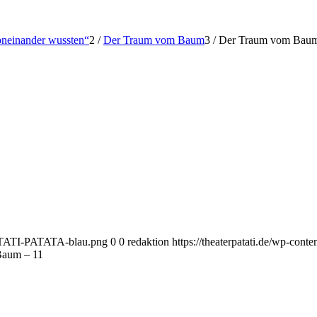
voneinander wussten“
2
/
Der Traum vom Baum
3
/
Der Traum vom Baum
-PATATI-PATATA-blau.png
0
0
redaktion
https://theaterpatati.de/wp-co
Baum – 11