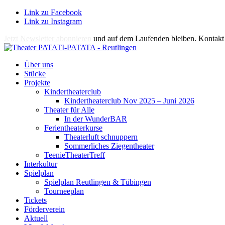
Link zu Facebook
Link zu Instagram
Jetzt Newsletter abonnieren
und auf dem Laufenden bleiben. Kontakt 
Über uns
Stücke
Projekte
Kindertheaterclub
Kindertheaterclub Nov 2025 – Juni 2026
Theater für Alle
In der WunderBAR
Ferientheaterkurse
Theaterluft schnuppern
Sommerliches Ziegentheater
TeenieTheaterTreff
Interkultur
Spielplan
Spielplan Reutlingen & Tübingen
Tourneeplan
Tickets
Förderverein
Aktuell