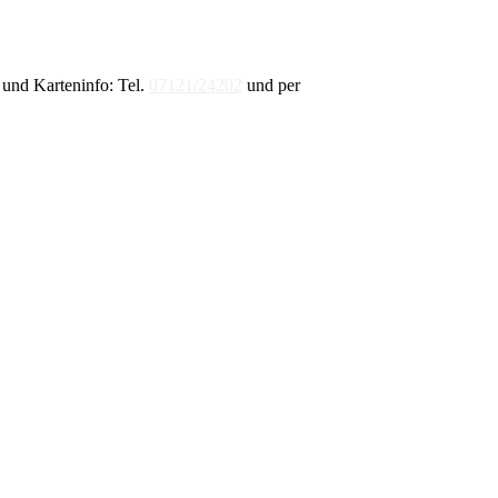
und Karteninfo: Tel.
07121/24202
und per
E-Mail