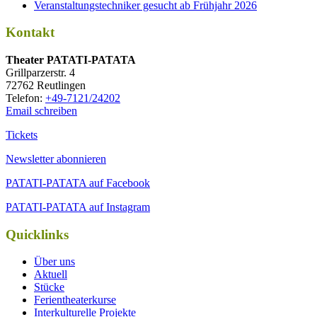
Veranstaltungstechniker gesucht ab Frühjahr 2026
Kontakt
Thea­ter PATATI-PATATA
Grill­par­zer­str. 4
72762 Reutlingen
Tele­fon:
+49-7121/24202
Email schreiben
Tickets
Newsletter abonnieren
PATATI-PATATA auf Facebook
PATATI-PATATA auf Instagram
Quicklinks
Über uns
Aktuell
Stücke
Ferientheaterkurse
Interkulturelle Projekte