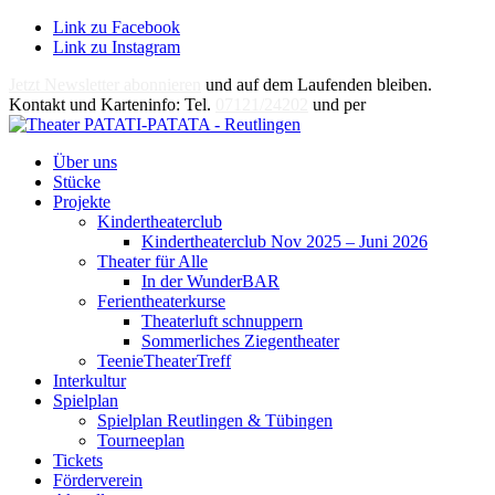
Link zu Facebook
Link zu Instagram
Jetzt Newsletter abonnieren
und auf dem Laufenden bleiben.
Kontakt und Karteninfo: Tel.
07121/24202
und per
E-Mail
Über uns
Stücke
Projekte
Kindertheaterclub
Kindertheaterclub Nov 2025 – Juni 2026
Theater für Alle
In der WunderBAR
Ferientheaterkurse
Theaterluft schnuppern
Sommerliches Ziegentheater
TeenieTheaterTreff
Interkultur
Spielplan
Spielplan Reutlingen & Tübingen
Tourneeplan
Tickets
Förderverein