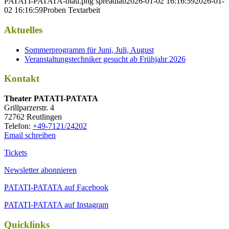
PATATI-PATATA-blau.png
spreadlab
2026-01-02 16:16:59
2026-01-
02 16:16:59
Proben Textarbeit
Aktuelles
Sommerprogramm für Juni, Juli, August
Veranstaltungstechniker gesucht ab Frühjahr 2026
Kontakt
Thea­ter PATATI-PATATA
Grill­par­zer­str. 4
72762 Reutlingen
Tele­fon:
+49-7121/24202
Email schreiben
Tickets
Newsletter abonnieren
PATATI-PATATA auf Facebook
PATATI-PATATA auf Instagram
Quicklinks