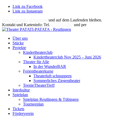
Link zu Facebook
Link zu Instagram
Jetzt Newsletter abonnieren
und auf dem Laufenden bleiben.
Kontakt und Karteninfo: Tel.
07121/24202
und per
E-Mail
Über uns
Stücke
Projekte
Kindertheaterclub
Kindertheaterclub Nov 2025 – Juni 2026
Theater für Alle
In der WunderBAR
Ferientheaterkurse
Theaterluft schnuppern
Sommerliches Ziegentheater
TeenieTheaterTreff
Interkultur
Spielplan
Spielplan Reutlingen & Tübingen
Tourneeplan
Tickets
Förderverein