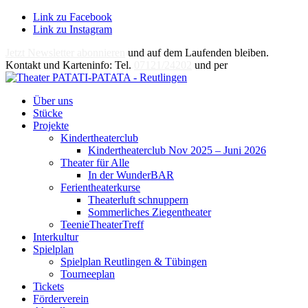
Link zu Facebook
Link zu Instagram
Jetzt Newsletter abonnieren
und auf dem Laufenden bleiben.
Kontakt und Karteninfo: Tel.
07121/24202
und per
E-Mail
Über uns
Stücke
Projekte
Kindertheaterclub
Kindertheaterclub Nov 2025 – Juni 2026
Theater für Alle
In der WunderBAR
Ferientheaterkurse
Theaterluft schnuppern
Sommerliches Ziegentheater
TeenieTheaterTreff
Interkultur
Spielplan
Spielplan Reutlingen & Tübingen
Tourneeplan
Tickets
Förderverein