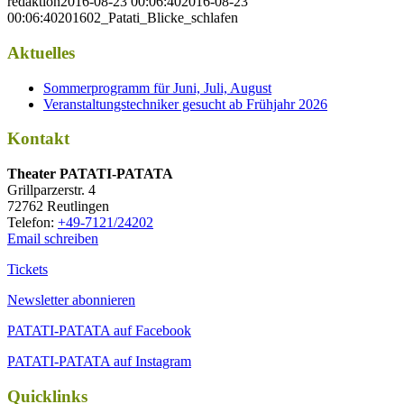
redaktion
2016-08-23 00:06:40
2016-08-23
00:06:40
201602_Patati_Blicke_schlafen
Aktuelles
Sommerprogramm für Juni, Juli, August
Veranstaltungstechniker gesucht ab Frühjahr 2026
Kontakt
Thea­ter PATATI-PATATA
Grill­par­zer­str. 4
72762 Reutlingen
Tele­fon:
+49-7121/24202
Email schreiben
Tickets
Newsletter abonnieren
PATATI-PATATA auf Facebook
PATATI-PATATA auf Instagram
Quicklinks