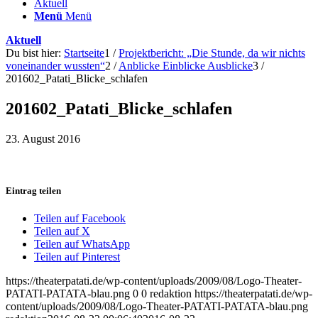
Aktuell
Menü
Menü
Aktuell
Du bist hier:
Startseite
1
/
Projektbericht: „Die Stunde, da wir nichts
voneinander wussten“
2
/
Anblicke Einblicke Ausblicke
3
/
201602_Patati_Blicke_schlafen
201602_Patati_Blicke_schlafen
23. August 2016
Eintrag teilen
Teilen auf Facebook
Teilen auf X
Teilen auf WhatsApp
Teilen auf Pinterest
https://theaterpatati.de/wp-content/uploads/2009/08/Logo-Theater-
PATATI-PATATA-blau.png
0
0
redaktion
https://theaterpatati.de/wp-
content/uploads/2009/08/Logo-Theater-PATATI-PATATA-blau.png