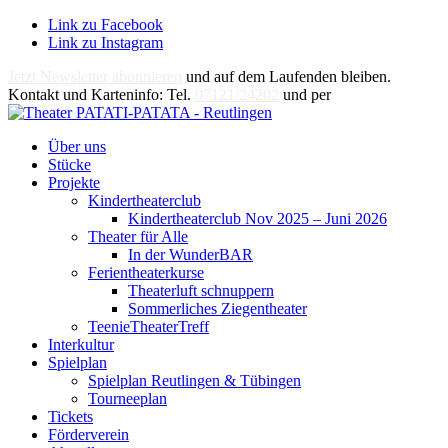
Link zu Facebook
Link zu Instagram
Jetzt Newsletter abonnieren
und auf dem Laufenden bleiben.
Kontakt und Karteninfo: Tel.
07121/24202
und per
E-Mail
Über uns
Stücke
Projekte
Kindertheaterclub
Kindertheaterclub Nov 2025 – Juni 2026
Theater für Alle
In der WunderBAR
Ferientheaterkurse
Theaterluft schnuppern
Sommerliches Ziegentheater
TeenieTheaterTreff
Interkultur
Spielplan
Spielplan Reutlingen & Tübingen
Tourneeplan
Tickets
Förderverein