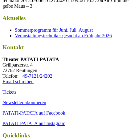
redaktion
2015-09-06 16:27:04
2015-09-06 16:27:04
Alex und die
gelbe Maus – 3
Aktuelles
Sommerprogramm für Juni, Juli, August
Veranstaltungstechniker gesucht ab Frühjahr 2026
Kontakt
Thea­ter PATATI-PATATA
Grill­par­zer­str. 4
72762 Reutlingen
Tele­fon:
+49-7121/24202
Email schreiben
Tickets
Newsletter abonnieren
PATATI-PATATA auf Facebook
PATATI-PATATA auf Instagram
Quicklinks