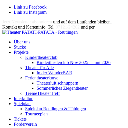
Link zu Facebook
Link zu Instagram
Jetzt Newsletter abonnieren
und auf dem Laufenden bleiben.
Kontakt und Karteninfo: Tel.
07121/24202
und per
E-Mail
Über uns
Stücke
Projekte
Kindertheaterclub
Kindertheaterclub Nov 2025 – Juni 2026
Theater für Alle
In der WunderBAR
Ferientheaterkurse
Theaterluft schnuppern
Sommerliches Ziegentheater
TeenieTheaterTreff
Interkultur
Spielplan
Spielplan Reutlingen & Tübingen
Tourneeplan
Tickets
Förderverein