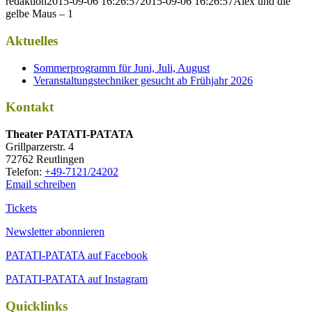
redaktion
2015-09-06 16:26:57
2015-09-06 16:26:57
Alex und die
gelbe Maus – 1
Aktuelles
Sommerprogramm für Juni, Juli, August
Veranstaltungstechniker gesucht ab Frühjahr 2026
Kontakt
Thea­ter PATATI-PATATA
Grill­par­zer­str. 4
72762 Reutlingen
Tele­fon:
+49-7121/24202
Email schreiben
Tickets
Newsletter abonnieren
PATATI-PATATA auf Facebook
PATATI-PATATA auf Instagram
Quicklinks