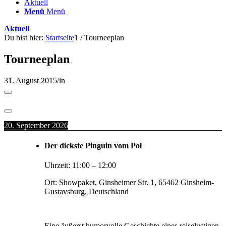
Aktuell
Menü
Menü
Aktuell
Du bist hier:
Startseite
1
/
Tourneeplan
Tourneeplan
31. August 2015
/
in
20. September 2026
Der dickste Pinguin vom Pol
Uhrzeit:
11:00
–
12:00
Ort:
Showpaket, Ginsheimer Str. 1, 65462 Ginsheim-
Gustavsburg, Deutschland
Eine äußerst humorvolle Geschichte eines reiselustigen