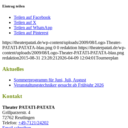
Eintrag teilen
Teilen auf Facebook
Teilen auf X
Teilen auf WhatsApp
Teilen auf Pinterest
https://theaterpatati.de/wp-content/uploads/2009/08/Logo-Theater-
PATATI-PATATA-blau.png
0
0
redaktion
https://theaterpatati.de/wp-
content/uploads/2009/08/Logo-Theater-PATATI-PATATA-blau.png
redaktion
2015-08-31 23:28:21
2026-04-09 12:04:01
Tourneeplan
Aktuelles
Sommerprogramm für Juni, Juli, August
Veranstaltungstechniker gesucht ab Frühjahr 2026
Kontakt
Thea­ter PATATI-PATATA
Grill­par­zer­str. 4
72762 Reutlingen
Tele­fon:
+49-7121/24202
Email schreiben