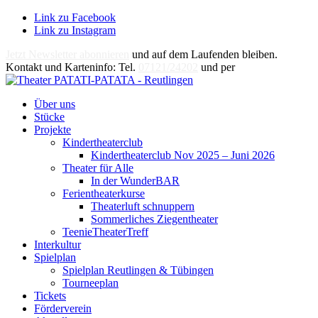
Link zu Facebook
Link zu Instagram
Jetzt Newsletter abonnieren
und auf dem Laufenden bleiben.
Kontakt und Karteninfo: Tel.
07121/24202
und per
E-Mail
Über uns
Stücke
Projekte
Kindertheaterclub
Kindertheaterclub Nov 2025 – Juni 2026
Theater für Alle
In der WunderBAR
Ferientheaterkurse
Theaterluft schnuppern
Sommerliches Ziegentheater
TeenieTheaterTreff
Interkultur
Spielplan
Spielplan Reutlingen & Tübingen
Tourneeplan
Tickets
Förderverein